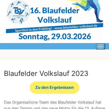
Zum
Inhalt
springen
Blaufelder Volkslauf 2023
Zu den Ergebnissen
Das Organisations-Team des Blaufelder Volkslauf hat
nun den Termin und das neue Motto für die 13. Auflage