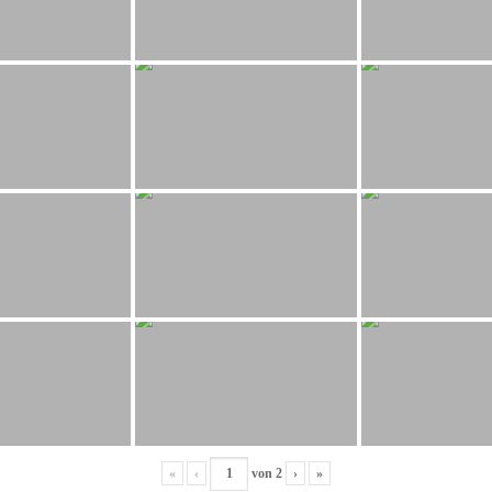
«
‹
von
2
›
»